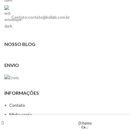
Contato:contato@kollab.com.br
NOSSO BLOG
ENVIO
INFORMAÇÕES
Contato
Minha conta
Filtros
Lista de Desejos
Minha conta
0
items
Carrinho
Loja
Carrinho