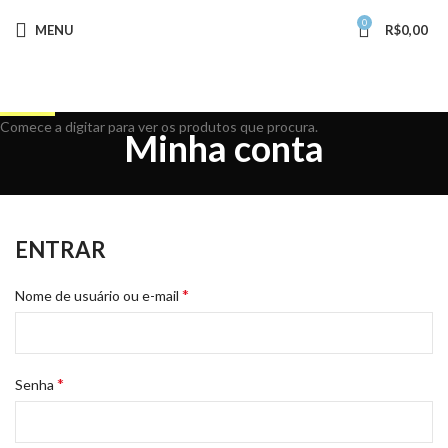
0
MENU
R$
0,00
Buscar
Comece a digitar para ver os produtos que procura.
Minha conta
ENTRAR
*
Nome de usuário ou e-mail
*
Senha