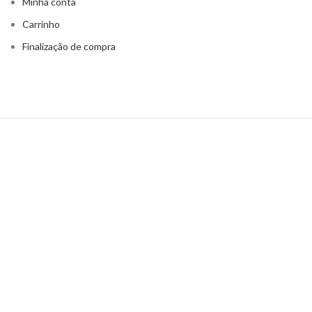
Minha conta
Carrinho
Finalização de compra
© 2023 kollab | CNPJ 20.124.126/0001-85
Rua Marcos Azevedo, 60 – Pinheiros, São Paulo | SP. CEP 05428-
050
Loja
Lista de Desejos
0
Carrinho
Minha conta