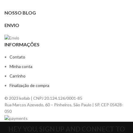
NOSSO BLOG
ENVIO
INFORMAÇÕES
Contato
Minha conta
Carrinho
Finalização de compra
© 2023 kollab | CNPJ 20.124.126/0001-85
Rua Marcos Azevedo, 60 – Pinheiros, São Paulo | SP. CEP 05428-
050
HEY YOU, SIGN UP AND CONNECT TO