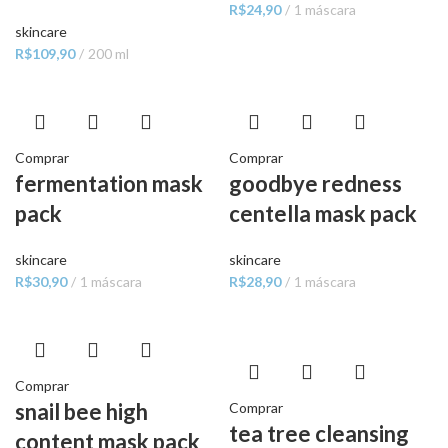
R$
24,90
1 máscara
skincare
R$
109,90
200 ml
Comprar
Comprar
fermentation mask
goodbye redness
pack
centella mask pack
skincare
skincare
R$
30,90
1 máscara
R$
28,90
1 máscara
Comprar
snail bee high
Comprar
tea tree cleansing
content mask pack