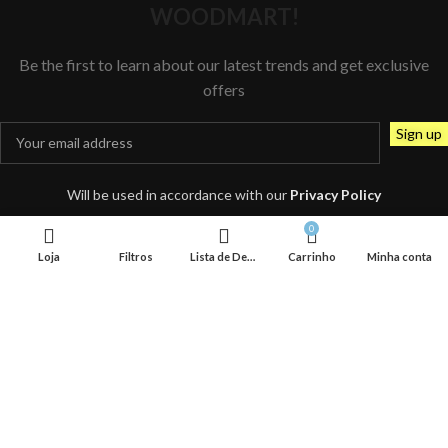
WOODMART!
Be the first to learn about our latest trends and get exclusive
offers
Will be used in accordance with our
Privacy Policy
0
Loja
Filtros
Lista de Desejos
Carrinho
Minha conta
Comece a digitar para ver os produtos que procura.