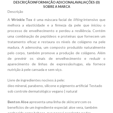
DESCRIÇÃO
INFORMAÇÃO ADICIONAL
AVALIAÇÕES (0)
SOBRE A MARCA
Descrição
A
Wrinkle Tox
é uma máscara facial de
lifting
intensivo que
melhora a elasticidade e a firmeza da pele que iniciou o
processo de envelhecimento e perdeu a resiliência. Contém
uma combinação de peptídeos e proteínas que fornecem um
tratamento eficaz e restaura os níveis de colágeno na pele
madura. A adenosina, um composto produzido naturalmente
pelo corpo, também promove a produção de colágeno. Além
de previnir os sinais de envelhecimento e reduzir o
aparecimento de linhas de expressão/rugas, ela fornece
nutrição à pele cansada e sem viço.
Livre de ingredientes nocivos à pele:
óleo mineral, parabeno, silicone e pigmento artificial Testado
sob controle dermatológico vegano | natural
Benton Aloe
apresenta uma linha de
skincare
com os
benefícios de um ingrediente especial: aloe vera, também
conhecida como babosa, que possui excelente poder