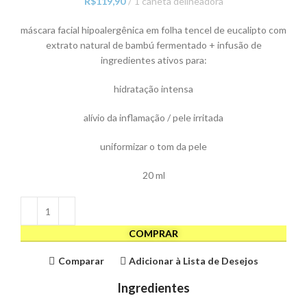
R$
119,90
1 caneta delineadora
máscara facial hipoalergênica em folha tencel de eucalipto com
extrato natural de bambú fermentado + infusão de
ingredientes ativos para:
hidratação intensa
alívio da inflamação / pele irritada
uniformizar o tom da pele
20 ml
COMPRAR
Comparar
Adicionar à Lista de Desejos
Ingredientes