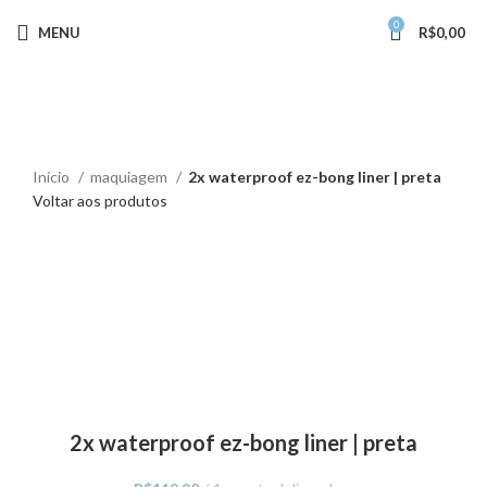
0
MENU
R$
0,00
Início
maquiagem
2x waterproof ez-bong liner | preta
Voltar aos produtos
Clique para ampliar
2x waterproof ez-bong liner | preta