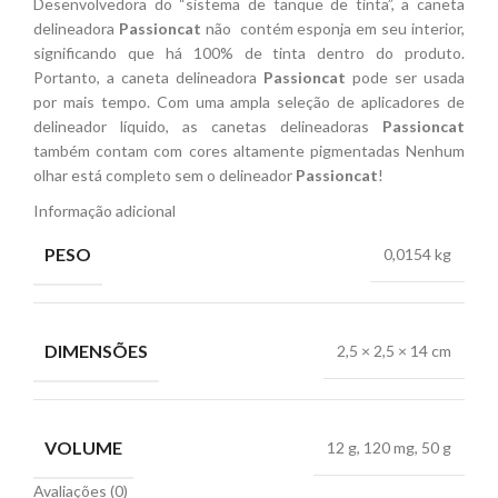
Desenvolvedora do “sistema de tanque de tinta”, a caneta
delineadora
Passioncat
não contém esponja em seu interior,
significando que há 100% de tinta dentro do produto.
Portanto, a caneta delineadora
Passioncat
pode ser usada
por mais tempo. Com uma ampla seleção de aplicadores de
delineador líquido, as canetas delineadoras
Passioncat
também contam com cores altamente pigmentadas Nenhum
olhar está completo sem o delineador
Passioncat
!
Informação adicional
PESO
0,0154 kg
DIMENSÕES
2,5 × 2,5 × 14 cm
VOLUME
12 g, 120 mg, 50 g
Avaliações (0)