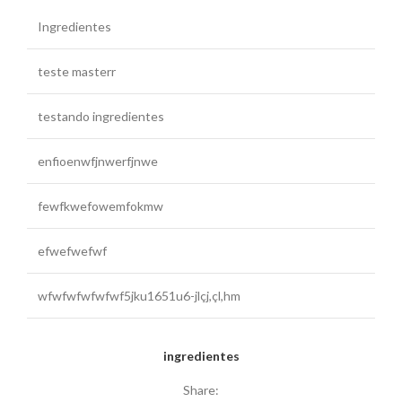
Ingredientes
teste masterr
testando ingredientes
enfioenwfjnwerfjnwe
fewfkwefowemfokmw
efwefwefwf
wfwfwfwfwfwf5jku1651u6-jlçj,çl,hm
ingredientes
Share: