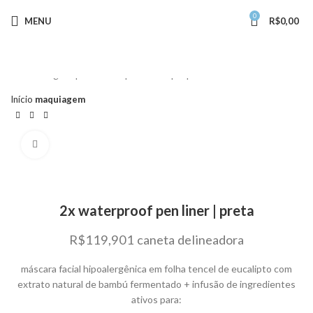
0
MENU
R$
0,00
Comece a digitar para ver os produtos que procura.
Início
maquiagem
Clique para ampliar
2x waterproof pen liner | preta
R$
119,90
1 caneta delineadora
máscara facial hipoalergênica em folha tencel de eucalipto com
extrato natural de bambú fermentado + infusão de ingredientes
ativos para: