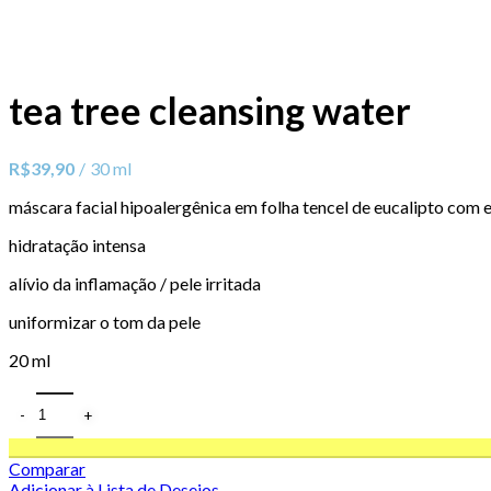
tea tree cleansing water
R$
39,90
30 ml
máscara facial hipoalergênica em folha tencel de eucalipto com 
hidratação intensa
alívio da inflamação / pele irritada
uniformizar o tom da pele
20 ml
Comparar
Adicionar à Lista de Desejos