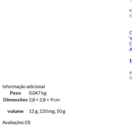
s
C
V
C
A
t
s
Informação adicional
Peso
0,047 kg
Dimensões
2,8 × 2,8 × 9 cm
volume
12 g, 120 mg, 50 g
Avaliações (0)