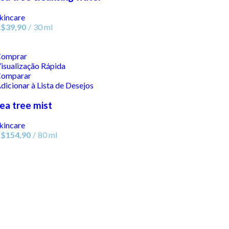
kincare
R$
39,90
30 ml
omprar
isualização Rápida
omparar
dicionar à Lista de Desejos
ea tree mist
kincare
R$
154,90
80 ml