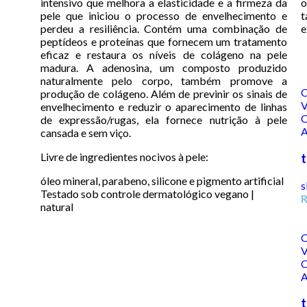
intensivo que melhora a elasticidade e a firmeza da
o
pele que iniciou o processo de envelhecimento e
t
perdeu a resiliência. Contém uma combinação de
e
peptídeos e proteínas que fornecem um tratamento
eficaz e restaura os níveis de colágeno na pele
madura. A adenosina, um composto produzido
naturalmente pelo corpo, também promove a
C
produção de colágeno. Além de previnir os sinais de
V
envelhecimento e reduzir o aparecimento de linhas
C
de expressão/rugas, ela fornece nutrição à pele
A
cansada e sem viço.
Livre de ingredientes nocivos à pele:
t
óleo mineral, parabeno, silicone e pigmento artificial
s
Testado sob controle dermatológico vegano |
natural
C
V
C
A
t