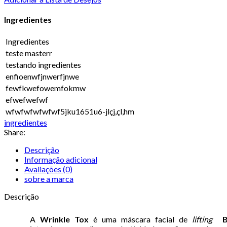
Ingredientes
Ingredientes
teste masterr
testando ingredientes
enfioenwfjnwerfjnwe
fewfkwefowemfokmw
efwefwefwf
wfwfwfwfwfwf5jku1651u6-jlçj,çl,hm
ingredientes
Share:
Descrição
Informação adicional
Avaliações (0)
sobre a marca
Descrição
A
Wrinkle Tox
é uma máscara facial de
lifting
B