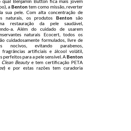
o qual Benjamin Button fica mais jovem
po), a
Benton
tem como missão, reverter
a sua pele. Com alta concentração de
tes naturais, os produtos
Benton
são
 na restauração da pele saudável,
cendo-a. Além do cuidado de usarem
nservantes naturais Ecocert, todos os
ão cuidadosamente formulados, livre de
ntes nocivos, evitando parabenos,
fragrâncias artificiais e álcool volátil,
 perfeitos para a pele sensível. A
Benton
o
Clean Beauty
e tem certificação PETA
ee
) e por estas razões tem curadoria