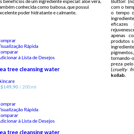
s benefícios de um ingrediente especial: aloe vera,
Button’ (n
ambém conhecida como babosa, que possui
com o tem
xcelente poder hidratante e calmante.
o tempo d
ingredien
eficazes
rejuvenes
apenas co
omprar
produtos s
isualização Rápida
ingredie
omparar
pigmentos, 
dicionar à Lista de Desejos
tornando-os
preza pel
ea tree cleansing water
(
cruelty fr
kollab
.
kincare
R$
149,90
200 ml
omprar
isualização Rápida
omparar
dicionar à Lista de Desejos
ea tree cleansing water