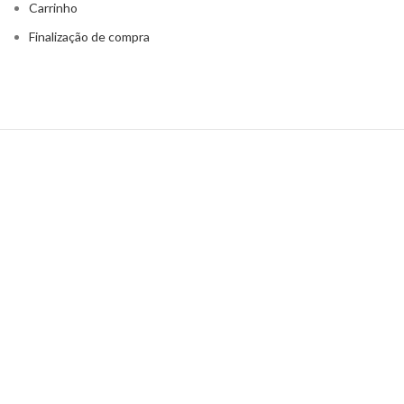
Carrinho
Finalização de compra
© 2023 kollab | CNPJ 20.124.126/0001-85
Rua Marcos Azevedo, 60 – Pinheiros, São Paulo | SP. CEP 05428-
050
HEY YOU, SIGN UP AND CONNECT TO
WOODMART!
Be the first to learn about our latest trends and get exclusive
offers