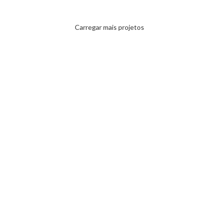
LEO UTEU ULLAMCORPER
KITCHEN
Carregar mais projetos