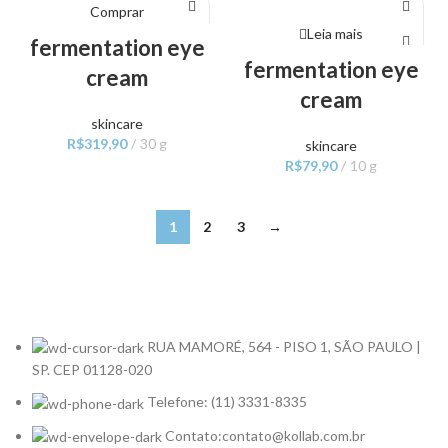
Comprar
Leia mais
fermentation eye
fermentation eye
cream
cream
skincare
R$
319,90
30 g
skincare
R$
79,90
10 g
1
2
3
→
RUA MAMORÉ, 564 - PISO 1, SÃO PAULO |
SP. CEP 01128-020
Telefone: (11) 3331-8335
Contato:contato@kollab.com.br