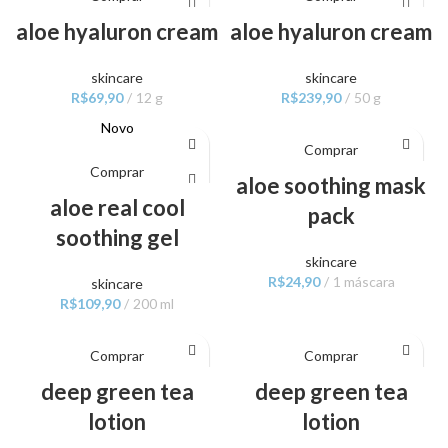
aloe hyaluron cream
aloe hyaluron cream
skincare
skincare
R$
69,90
12 g
R$
239,90
50 g
Novo
Comprar
Comprar
aloe soothing mask
aloe real cool
pack
soothing gel
skincare
R$
24,90
1 máscara
skincare
R$
109,90
200 ml
Comprar
Comprar
deep green tea
deep green tea
lotion
lotion