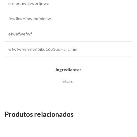
enfioenwfjnwerfjnwe
fewfkwefowemfokmw
efwefwefwf
wfwfwfwfwfwf5jku1651u6-jlçj,çl,hm
ingredientes
Share:
Produtos relacionados