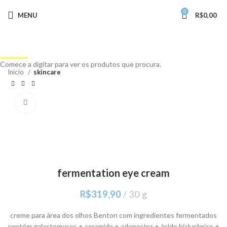
0
MENU
R$
0,00
Buscar
Comece a digitar para ver os produtos que procura.
Início
skincare
Clique para ampliar
fermentation eye cream
R$
319,90
30 g
creme para área dos olhos Benton com ingredientes fermentados
contém galactomyces + ceramida + adenosina + ácido hialurônico +