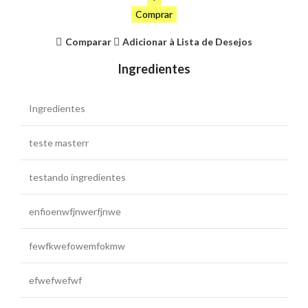
Comprar
Comparar
Adicionar à Lista de Desejos
Ingredientes
Ingredientes
teste masterr
testando ingredientes
enfioenwfjnwerfjnwe
fewfkwefowemfokmw
efwefwefwf