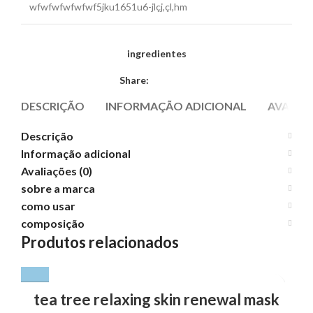
wfwfwfwfwfwf5jku1651u6-jlçj,çl,hm
ingredientes
Share:
DESCRIÇÃO
INFORMAÇÃO ADICIONAL
AVALIAÇ
Descrição
Informação adicional
Avaliações (0)
sobre a marca
como usar
composição
Produtos relacionados
tea tree relaxing skin renewal mask