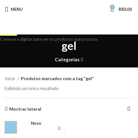
0
MENU
R$
0,00
Buscar
Comece a digitar para ver os produtos que procura.
gel
Categorias
Início
Produtos marcados com a tag “gel”
Exibindo um único resultado
Mostrar lateral
Novo