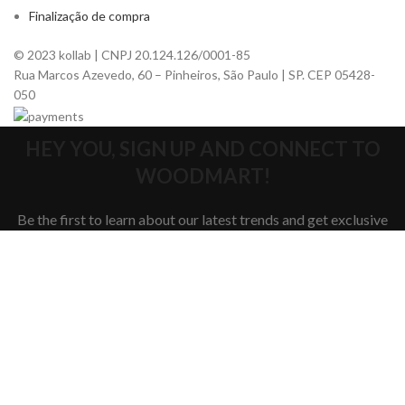
Finalização de compra
© 2023 kollab | CNPJ 20.124.126/0001-85
Rua Marcos Azevedo, 60 – Pinheiros, São Paulo | SP. CEP 05428-
050
HEY YOU, SIGN UP AND CONNECT TO
WOODMART!
Be the first to learn about our latest trends and get exclusive
offers
Will be used in accordance with our
Privacy Policy
Loja