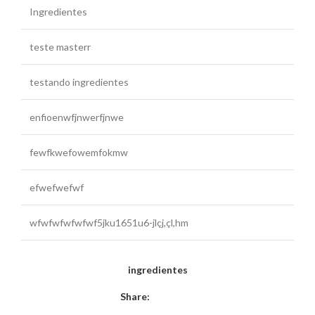
Ingredientes
teste masterr
testando ingredientes
enfioenwfjnwerfjnwe
fewfkwefowemfokmw
efwefwefwf
wfwfwfwfwfwf5jku1651u6-jlçj,çl,hm
ingredientes
Share: