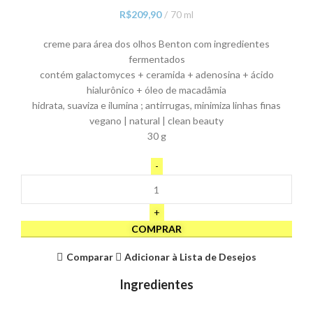
R$
209,90
70 ml
creme para área dos olhos Benton com ingredientes
fermentados
contém galactomyces + ceramida + adenosina + ácido
hialurônico + óleo de macadâmia
hidrata, suaviza e ilumina ; antirrugas, minimiza linhas finas
vegano | natural | clean beauty
30 g
COMPRAR
Comparar
Adicionar à Lista de Desejos
Ingredientes