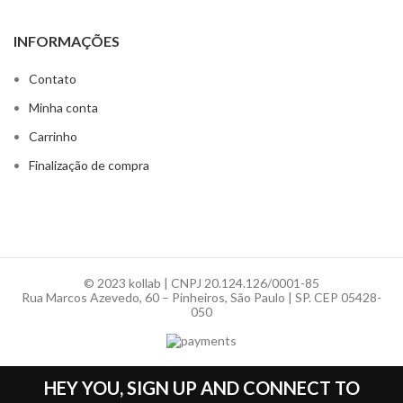
INFORMAÇÕES
Contato
Minha conta
Carrinho
Finalização de compra
© 2023 kollab | CNPJ 20.124.126/0001-85
Rua Marcos Azevedo, 60 – Pinheiros, São Paulo | SP. CEP 05428-
050
HEY YOU, SIGN UP AND CONNECT TO