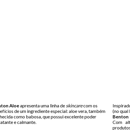
ton Aloe
apresenta uma linha de
skincare
com os
Inspirad
efícios de um ingrediente especial: aloe vera, também
(no qual
hecida como babosa, que possui excelente poder
Benton
ratante e calmante.
Com alt
produt