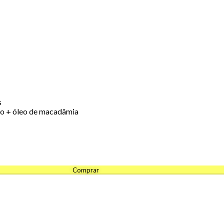
s
co + óleo de macadâmia
Comprar