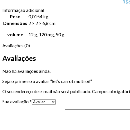
R$
Informação adicional
Peso
0,0154 kg
Dimensões
2 × 2 × 6,8 cm
volume
12 g, 120 mg, 50 g
Avaliações (0)
Avaliações
Não há avaliações ainda.
Seja o primeiro a avaliar “let’s carrot multi oil”
O seu endereço de e-mail não será publicado.
Campos obrigatór
Sua avaliação
*