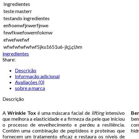
Ingredientes
teste masterr
testando ingredientes
enfioenwfjnwerfjnwe
fewfkwefowemfokmw
efwefwefwf
wfwfwfwfwfwf5jku1651u6-jlçj,çl,hm
ingredientes
Share:
Descrição
Informação adicional
Avaliações (0)
sobre a marca
Descrição
A
Wrinkle Tox
é uma máscara facial de
lifting
intensivo
Ben
que melhora a elasticidade e a firmeza da pele que iniciou
ben
o processo de envelhecimento e perdeu a resiliência.
con
Contém uma combinação de peptídeos e proteínas que
hid
fornecem um tratamento eficaz e restaura os níveis de