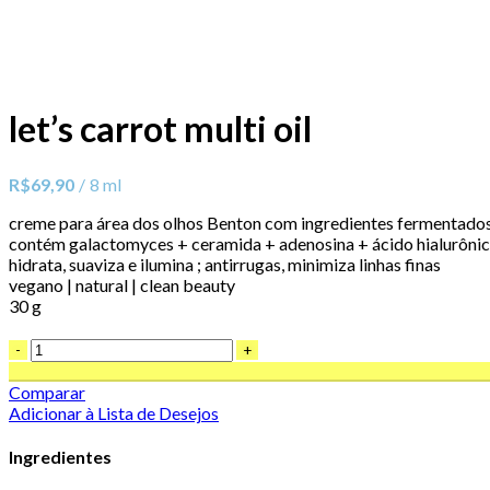
Clique para ampliar
let’s carrot multi oil
R$
69,90
8 ml
creme para área dos olhos Benton com ingredientes fermentado
contém galactomyces + ceramida + adenosina + ácido hialurôni
hidrata, suaviza e ilumina ; antirrugas, minimiza linhas finas
vegano | natural | clean beauty
30 g
Comparar
Adicionar à Lista de Desejos
Ingredientes