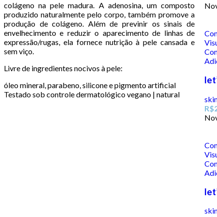
colágeno na pele madura. A adenosina, um composto
No
produzido naturalmente pelo corpo, também promove a
produção de colágeno. Além de previnir os sinais de
envelhecimento e reduzir o aparecimento de linhas de
Co
expressão/rugas, ela fornece nutrição à pele cansada e
Vis
sem viço.
Co
Adi
Livre de ingredientes nocivos à pele:
let
óleo mineral, parabeno, silicone e pigmento artificial
Testado sob controle dermatológico vegano | natural
ski
R$
No
Co
Vis
Co
Adi
let
ski