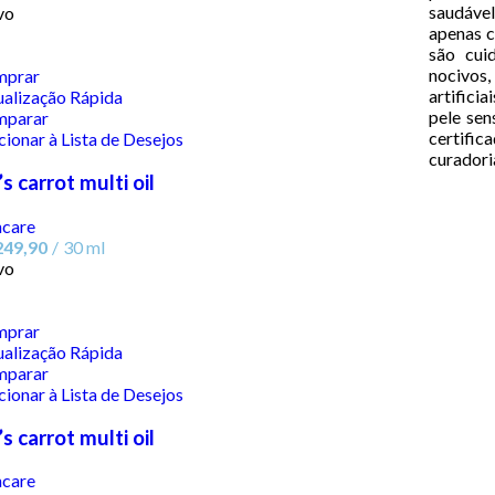
saudável
vo
apenas c
são cui
nocivos
mprar
artifici
ualização Rápida
pele sen
mparar
certific
cionar à Lista de Desejos
curadori
’s carrot multi oil
ncare
249,90
30 ml
vo
mprar
ualização Rápida
mparar
cionar à Lista de Desejos
’s carrot multi oil
ncare