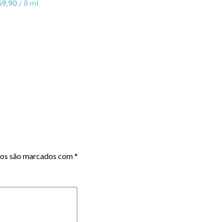
69,90
8 ml
ios são marcados com
*