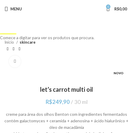
0
MENU
R$
0,00
Buscar
Comece a digitar para ver os produtos que procura.
Início
skincare
Clique para ampliar
NOVO
let’s carrot multi oil
R$
249,90
30 ml
creme para área dos olhos Benton com ingredientes fermentados
contém galactomyces + ceramida + adenosina + ácido hialurônico +
óleo de macadâmia