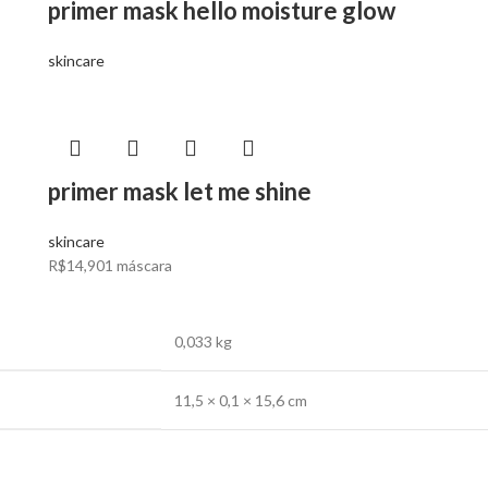
primer mask hello moisture glow
skincare
primer mask let me shine
skincare
R$
14,90
1 máscara
0,033 kg
11,5 × 0,1 × 15,6 cm