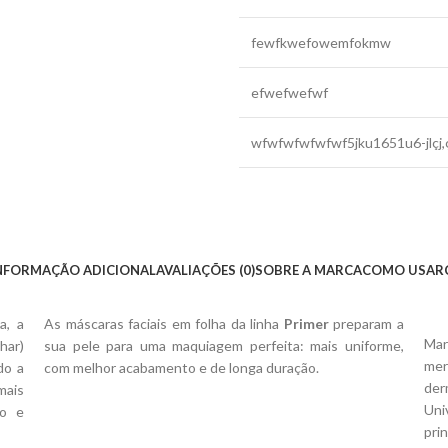
fewfkwefowemfokmw
efwefwefwf
wfwfwfwfwfwf5jku1651u6-jlçj,
NFORMAÇÃO ADICIONAL
AVALIAÇÕES (0)
SOBRE A MARCA
COMO USAR
a, a
As máscaras faciais em folha da linha
Primer
preparam a
Ma
har)
sua pele para uma maquiagem perfeita: mais uniforme,
me
do a
com melhor acabamento e de longa duração.
der
mais
Uni
do e
pri