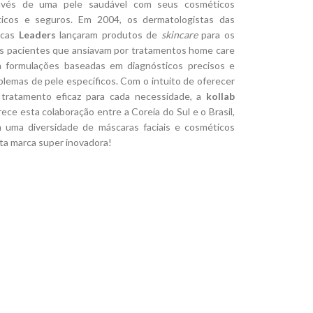
avés de uma pele saudável com seus cosméticos
ticos e seguros. Em 2004, os dermatologistas das
nicas
Leaders
lançaram produtos de
skincare
para os
s pacientes que ansiavam por tratamentos home care
 formulações baseadas em diagnósticos precisos e
blemas de pele específicos. Com o intuito de oferecer
tratamento eficaz para cada necessidade, a
kollab
rece esta colaboração entre a Coreia do Sul e o Brasil,
 uma diversidade de máscaras faciais e cosméticos
ta marca super inovadora!