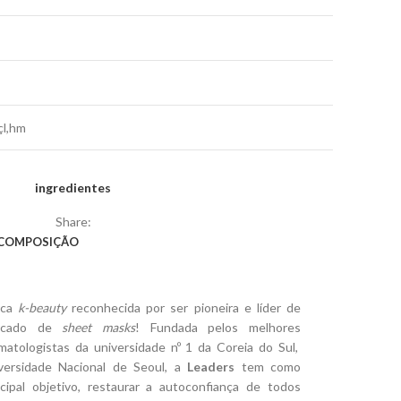
çl,hm
ingredientes
Share:
COMPOSIÇÃO
rca
k-beauty
reconhecida por ser pioneira e líder de
rcado de
sheet masks
! Fundada pelos melhores
matologistas da universidade nº 1 da Coreia do Sul,
versidade Nacional de Seoul, a
Leaders
tem como
ncipal objetivo, restaurar a autoconfiança de todos