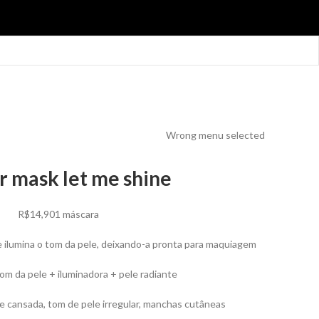
Wrong menu selected
r mask let me shine
R$
14,90
1 máscara
e ilumina o tom da pele, deixando-a pronta para maquiagem
tom da pele + iluminadora + pele radiante
 e cansada, tom de pele irregular, manchas cutâneas