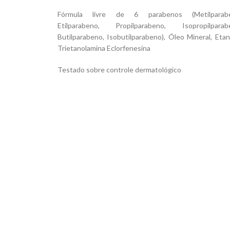
Fórmula livre de 6 parabenos (Metilparabe
Etilparabeno, Propilparabeno, Isopropilparab
Butilparabeno, Isobutilparabeno), Óleo Mineral, Etan
Trietanolamina Eclorfenesina
Testado sobre controle dermatológico