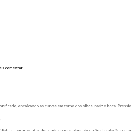
 eu comentar.
tonificado, encaixando as curvas em torno dos olhos, nariz e boca. Pressi
.
tidinhas com as pontas dos dedos para melhor absorção da solução resta