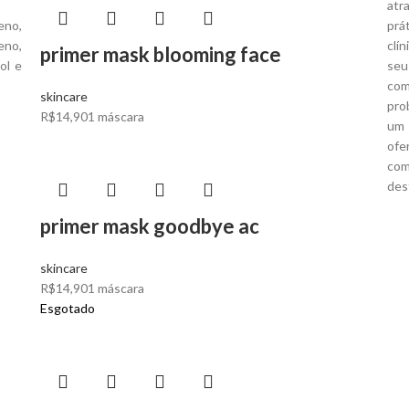
atr
no,
prá
eno,
clí
primer mask blooming face
ol e
seu
com
skincare
pro
R$
14,90
1 máscara
um 
ofe
com
des
primer mask goodbye ac
skincare
R$
14,90
1 máscara
Esgotado