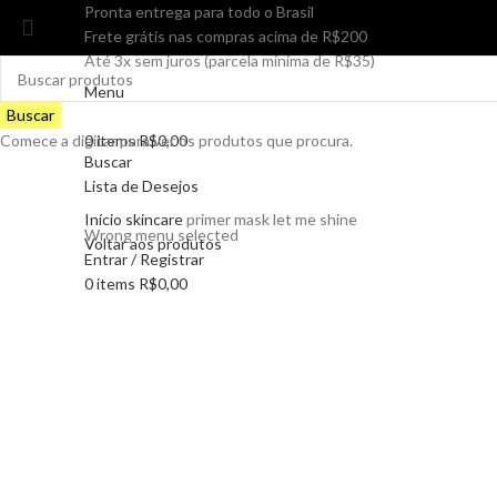
Pronta entrega para todo o Brasil
Frete grátis nas compras acima de R$200
Até 3x sem juros (parcela mínima de R$35)
Menu
Buscar
Comece a digitar para ver os produtos que procura.
0
items
R$
0,00
Buscar
Lista de Desejos
Início
skincare
primer mask let me shine
Wrong menu selected
Voltar aos produtos
Entrar / Registrar
0
items
R$
0,00
Clique para ampliar