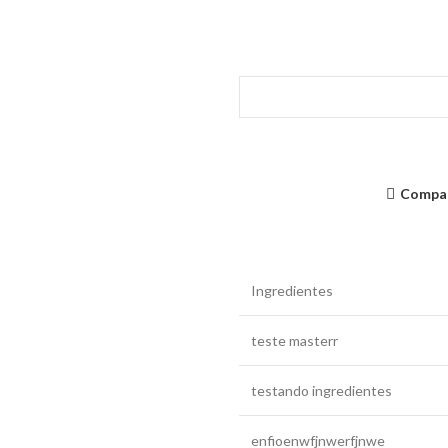
Compa
Ingredientes
teste masterr
testando ingredientes
enfioenwfjnwerfjnwe