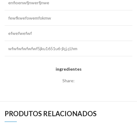
enfioenwfjnwerfjnwe
fewfkwefowemfokmw
efwefwefwf
wfwfwfwfwfwf5jku1651u6-jlçj,çl,hm
ingredientes
Share:
PRODUTOS RELACIONADOS