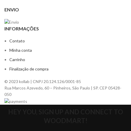
ENVIO
INFORMAÇÕES
Contato
Minha conta
Carrinho
Finalização de compra
© 2023 kollab | CNPJ 20.124.126/0001-85
Rua Marcos Azevedo, 60 – Pinheiros, São Paulo | SP. CEP 05428-
050
HEY YOU, SIGN UP AND CONNECT TO
WOODMART!