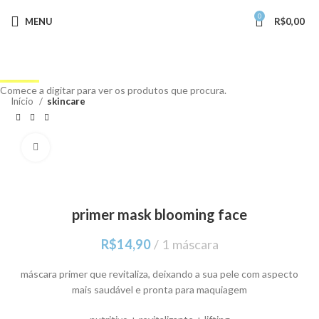
0
MENU
R$
0,00
Buscar
Comece a digitar para ver os produtos que procura.
Início
skincare
Clique para ampliar
primer mask blooming face
R$
14,90
1 máscara
máscara primer que revitaliza, deixando a sua pele com aspecto
mais saudável e pronta para maquiagem