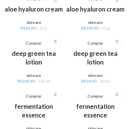
aloe hyaluron cream
aloe hyaluron cream
skincare
skincare
R$
69,90
12 g
R$
239,90
50 g
Comprar
Comprar
deep green tea
deep green tea
lotion
lotion
skincare
skincare
R$
209,90
120 ml
R$
54,90
20 ml
Comprar
Comprar
fermentation
fermentation
essence
essence
skincare
skincare