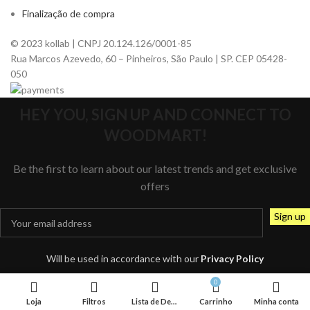
Finalização de compra
© 2023 kollab | CNPJ 20.124.126/0001-85
Rua Marcos Azevedo, 60 – Pinheiros, São Paulo | SP. CEP 05428-
050
HEY YOU, SIGN UP AND CONNECT TO
WOODMART!
Be the first to learn about our latest trends and get exclusive
offers
Will be used in accordance with our
Privacy Policy
0
Loja
Filtros
Lista de Desejos
Carrinho
Minha conta