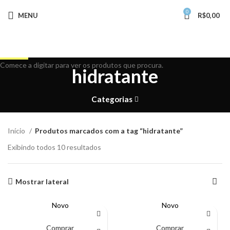
0
MENU
R$
0,00
Buscar
Comece a digitar para ver os produtos que procura.
hidratante
Categorias
Início
Produtos marcados com a tag “hidratante”
Exibindo todos 10 resultados
Mostrar lateral
Novo
Novo
Comprar
Comprar