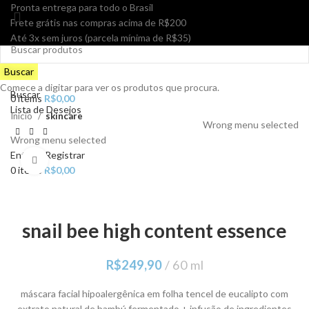
Pronta entrega para todo o Brasil
Frete grátis nas compras acima de R$200
Até 3x sem juros (parcela mínima de R$35)
Menu
Buscar
Comece a digitar para ver os produtos que procura.
Buscar
0
items
R$
0,00
Lista de Desejos
Início
skincare
Wrong menu selected
Wrong menu selected
Entrar / Registrar
Clique para ampliar
0
items
R$
0,00
snail bee high content essence
R$
249,90
60 ml
máscara facial hipoalergênica em folha tencel de eucalipto com
extrato natural de bambú fermentado + infusão de ingredientes