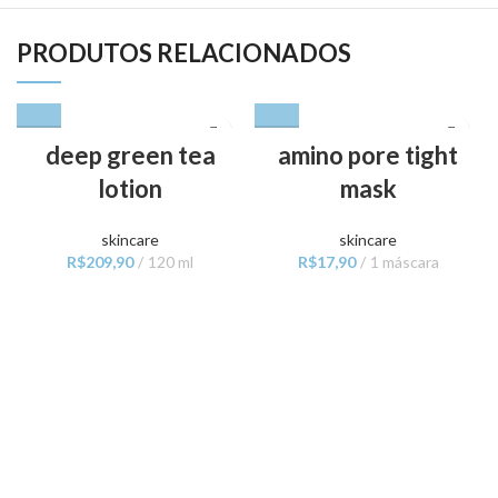
PRODUTOS RELACIONADOS
deep green tea
amino pore tight
lotion
mask
skincare
skincare
R$
209,90
120 ml
R$
17,90
1 máscara