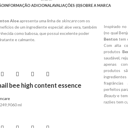
ÃO
INFORMAÇÃO ADICIONAL
AVALIAÇÕES (0)
SOBRE A MARCA
nton Aloe
apresenta uma linha de
skincare
com os
Inspirado no
nefícios de um ingrediente especial: aloe vera, também
(no qual Benj
nhecida como babosa, que possui excelente poder
Benton
tem c
dratante e calmante.
Com alta co
produtos
Be
saudável, re
apenas con
produtos sã
ingredientes
fragrâncias 
nail bee high content essence
perfeitos par
Beauty
e tem 
incare
razões tem cu
249,90
60 ml