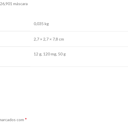
26,90
1 máscara
0,035 kg
2,7 × 2,7 × 7,8 cm
12 g, 120 mg, 50 g
*
 marcados com