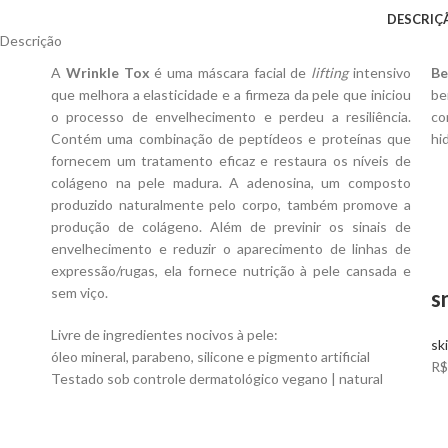
DESCRIÇ
Descrição
A
Wrinkle Tox
é uma máscara facial de
lifting
intensivo
Be
que melhora a elasticidade e a firmeza da pele que iniciou
be
o processo de envelhecimento e perdeu a resiliência.
co
Contém uma combinação de peptídeos e proteínas que
hi
fornecem um tratamento eficaz e restaura os níveis de
colágeno na pele madura. A adenosina, um composto
produzido naturalmente pelo corpo, também promove a
produção de colágeno. Além de previnir os sinais de
envelhecimento e reduzir o aparecimento de linhas de
expressão/rugas, ela fornece nutrição à pele cansada e
sem viço.
s
Livre de ingredientes nocivos à pele:
sk
óleo mineral, parabeno, silicone e pigmento artificial
R$
Testado sob controle dermatológico vegano | natural