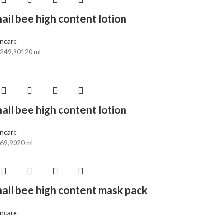
nail bee high content lotion
incare
249,90
120 ml
nail bee high content lotion
incare
69,90
20 ml
nail bee high content mask pack
incare