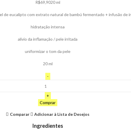
R$
69,90
20 ml
cel de eucalipto com extrato natural de bambú fermentado + infusão de i
hidratação intensa
alívio da inflamação / pele irritada
uniformizar o tom da pele
20 ml
Comprar
Comparar
Adicionar à Lista de Desejos
Ingredientes