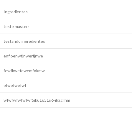
Ingredientes
teste masterr
testando ingredientes
enfioenwfjnwerfjnwe
fewfkwefowemfokmw
efwefwefwf
wfwfwfwfwfwf5jku1651u6-jlçj,çl,hm