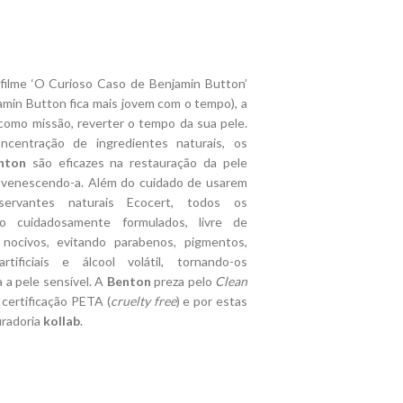
 filme ‘O Curioso Caso de Benjamin Button’
amin Button fica mais jovem com o tempo), a
omo missão, reverter o tempo da sua pele.
ncentração de ingredientes naturais, os
nton
são eficazes na restauração da pele
juvenescendo-a. Além do cuidado de usarem
servantes naturais Ecocert, todos os
o cuidadosamente formulados, livre de
 nocivos, evitando parabenos, pigmentos,
artificiais e álcool volátil, tornando-os
a a pele sensível. A
Benton
preza pelo
Clean
certificação PETA (
cruelty free
) e por estas
radoria
kollab
.