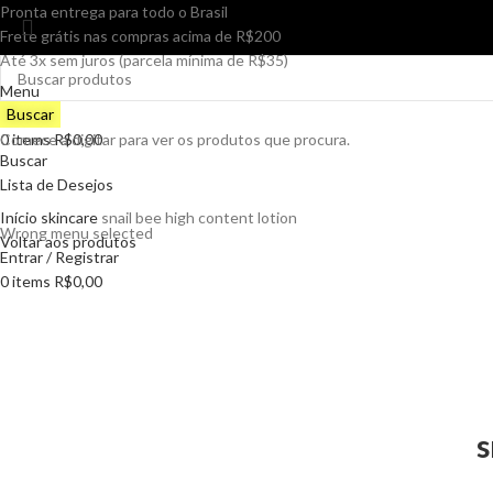
Pronta entrega para todo o Brasil
Frete grátis nas compras acima de R$200
Até 3x sem juros (parcela mínima de R$35)
Menu
Buscar
0
Comece a digitar para ver os produtos que procura.
items
R$
0,00
Buscar
Lista de Desejos
Início
skincare
snail bee high content lotion
Wrong menu selected
Voltar aos produtos
Entrar / Registrar
0
items
R$
0,00
Clique para ampliar
s