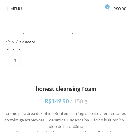
0
MENU
R$
0,00
Comece a digitar para ver os produtos que procura.
Início
skincare
Clique para ampliar
honest cleansing foam
R$
149,90
150 g
creme para área dos olhos Benton com ingredientes fermentados
contém galactomyces + ceramida + adenosina + ácido hialurônico +
óleo de macadâmia