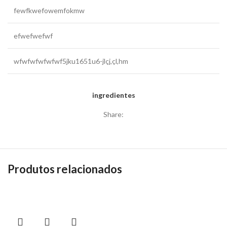
fewfkwefowemfokmw
efwefwefwf
wfwfwfwfwfwf5jku1651u6-jlçj,çl,hm
ingredientes
Share:
Produtos relacionados