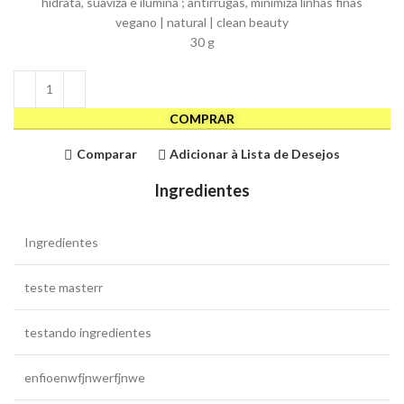
hidrata, suaviza e ilumina ; antirrugas, minimiza linhas finas
vegano | natural | clean beauty
30 g
COMPRAR
Comparar
Adicionar à Lista de Desejos
Ingredientes
Ingredientes
teste masterr
testando ingredientes
enfioenwfjnwerfjnwe